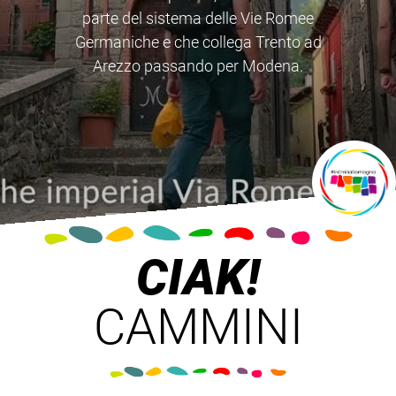
Emilia-Romagna toccati dal monaco
irlandese durante la sua “peregrinatio
pro Christo”
CIAK!
CAMMINI