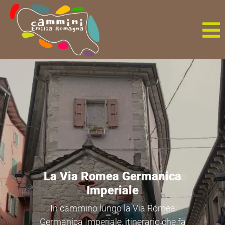
IlCammino di San
Colombano
In cammino lungo il Cammino di San
Colombano, che ripercorre i luoghi in