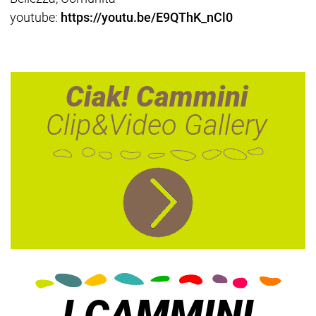
youtube:
https://youtu.be/E9QThK_nCl0
Ciak! Cammini
Clip&Video Gallery
I CAMMINI