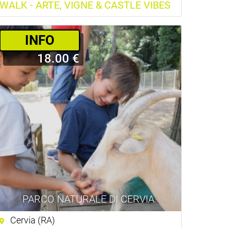
WALK - ARTE, VIGNE & CASTLE VIBES
INFO
18.00 €
PARCO NATURALE DI CERVIA
Cervia (RA)