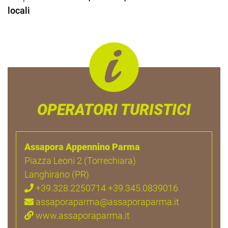
locali
OPERATORI TURISTICI
Assapora Appennino Parma
Piazza Leoni 2 (Torrechiara)
Langhirano (PR)
+39.328.2250714 +39.345.0839016
assaporaparma@assaporaparma.it
www.assaporaparma.it