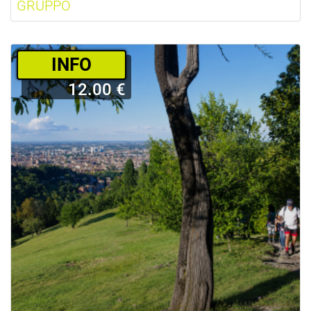
GRUPPO
­INFO
12.00 €