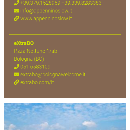
+39.379.1528959 +39.339.8283383
info@appenninoslow.it
www.appenninoslow.it
eXtraBO
P.zza Nettuno 1/ab
Bologna (BO)
051 6583109
extrabo@bolognawelcome.it
extrabo.com/it