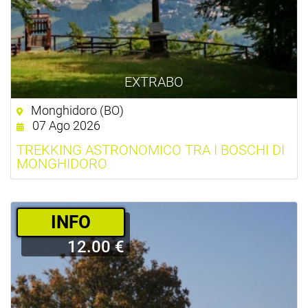
EXTRABO
Monghidoro (BO)
07 Ago 2026
TREKKING ASTRONOMICO TRA I BOSCHI DI
MONGHIDORO
­INFO
12.00 €