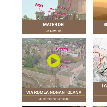
MATER DEI
S
Via Mater Dei
I 
VIA ROMEA NONANTOLANA
Via Romea Nonantolana