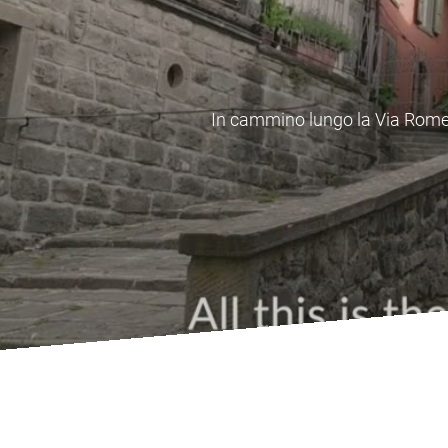
In cammino lungo il Cammino di
centri 