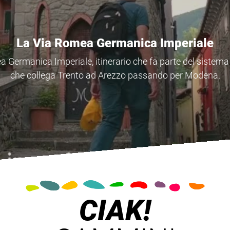
Il Cammino di Sant'Antonio
 Sant'Antonio, un itinerario tra Veneto, Emilia Romagna 
di spiritualità e di fede dove il Santo visse agli inizi del XII
CIAK!