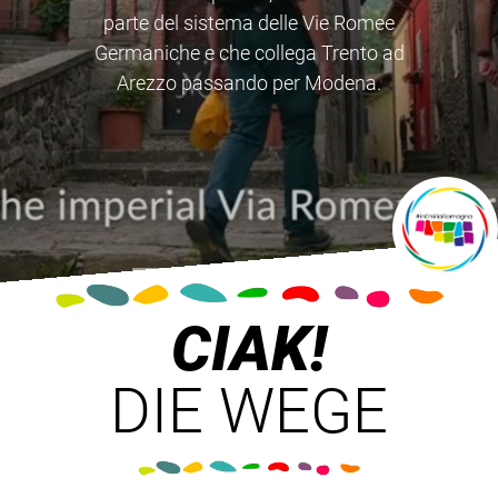
Emilia-Romagna toccati dal monaco
irlandese durante la sua “peregrinatio
pro Christo”
CIAK!
DIE WEGE