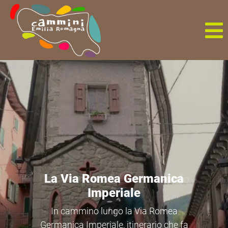
IlCammino di San
Colombano
In cammino lungo il Cammino di San
Colombano, che ripercorre i luoghi in