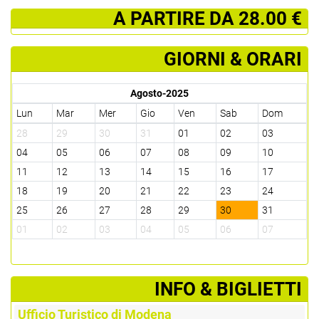
­ A PARTIRE DA 28.00 €
GIORNI & ORARI
Agosto-2025
Lun
Mar
Mer
Gio
Ven
Sab
Dom
28
29
30
31
01
02
03
04
05
06
07
08
09
10
11
12
13
14
15
16
17
18
19
20
21
22
23
24
25
26
27
28
29
30
31
01
02
03
04
05
06
07
­INFO & BIGLIETTI
Ufficio Turistico di Modena