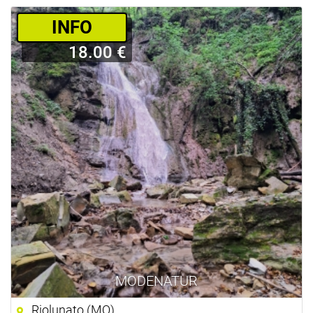
­INFO
18.00 €
MODENATUR
Riolunato (MO)