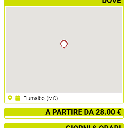
­DOVE
Fiumalbo, (MO)
­ A PARTIRE DA 28.00 €