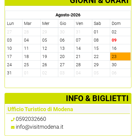
GIORNI & ORARI
Agosto-2026
Lun
Mar
Mer
Gio
Ven
Sab
Dom
27
28
29
30
31
01
02
03
04
05
06
07
08
09
10
11
12
13
14
15
16
17
18
19
20
21
22
23
24
25
26
27
28
29
30
31
01
02
03
04
05
06
­INFO & BIGLIETTI
Ufficio Turistico di Modena
0592032660
info@visitmodena.it