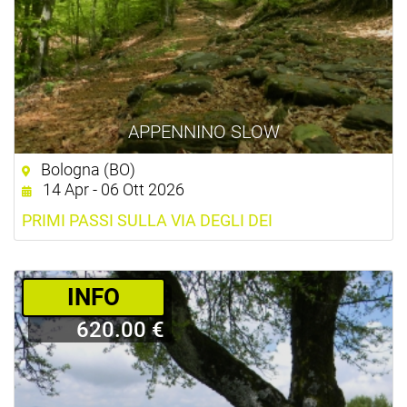
APPENNINO SLOW
Bologna (BO)
14 Apr - 06 Ott 2026
PRIMI PASSI SULLA VIA DEGLI DEI
­INFO
620.00 €