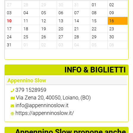
27
28
29
30
31
01
02
3
03
04
05
06
07
08
09
0
10
11
12
13
14
15
16
1
17
18
19
20
21
22
23
2
24
25
26
27
28
29
30
2
31
01
02
03
04
05
06
0
­INFO & BIGLIETTI
Appennino Slow
379 1528959
Via Zena 20, 40050, Loiano, (BO)
info@appenninoslow.it
https://appenninoslow.it/
Appennino Slow propone anche