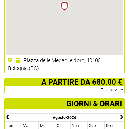
Piazza delle Medaglie d'oro, 40100,
Bologna, (BO)
­ A PARTIRE DA 680.00 €
­Tutti i prezzi
GIORNI & ORARI
Agosto-2026
Lun
Mar
Mer
Gio
Ven
Sab
Dom
L