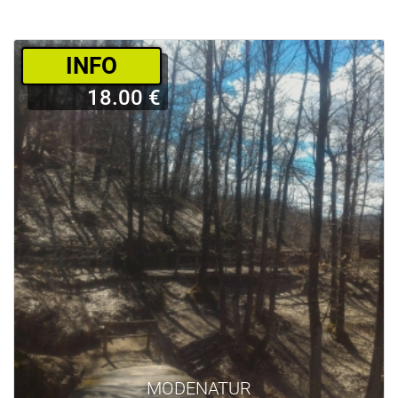
­INFO
18.00 €
MODENATUR