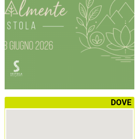
­DOVE