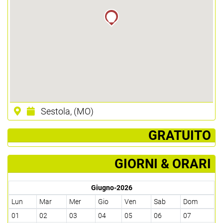
Sestola, (MO)
­ GRATUITO
GIORNI & ORARI
Giugno-2026
Lun
Mar
Mer
Gio
Ven
Sab
Dom
01
02
03
04
05
06
07