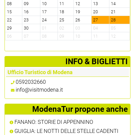
08
09
10
11
12
13
14
15
16
17
18
19
20
21
22
23
24
25
26
27
28
29
30
01
02
03
04
05
06
07
08
09
10
11
12
­INFO & BIGLIETTI
Ufficio Turistico di Modena
0592032660
info@visitmodena.it
ModenaTur propone anche
FANANO: STORIE DI APPENNINO
GUIGLIA: LE NOTTI DELLE STELLE CADENTI