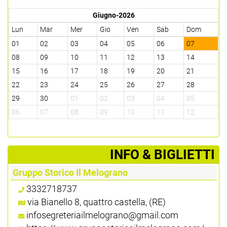
Giugno-2026
Lun
Mar
Mer
Gio
Ven
Sab
Dom
01
02
03
04
05
06
07
08
09
10
11
12
13
14
15
16
17
18
19
20
21
22
23
24
25
26
27
28
29
30
01
02
03
04
05
06
07
08
09
10
11
12
­INFO & BIGLIETTI
Gruppo Storico Il Melograno
3332718737
via Bianello 8, quattro castella, (RE)
infosegreteriailmelograno@gmail.com