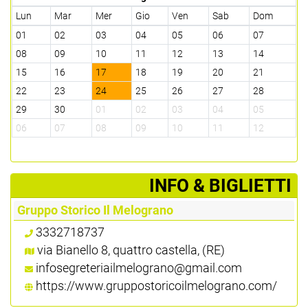
Lun
Mar
Mer
Gio
Ven
Sab
Dom
01
02
03
04
05
06
07
08
09
10
11
12
13
14
15
16
17
18
19
20
21
22
23
24
25
26
27
28
29
30
01
02
03
04
05
06
07
08
09
10
11
12
­INFO & BIGLIETTI
Gruppo Storico Il Melograno
3332718737
via Bianello 8, quattro castella, (RE)
infosegreteriailmelograno@gmail.com
https://www.gruppostoricoilmelograno.com/