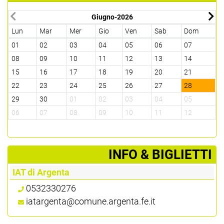
Giugno-2026
Lun
Mar
Mer
Gio
Ven
Sab
Dom
L
01
02
03
04
05
06
07
2
08
09
10
11
12
13
14
0
15
16
17
18
19
20
21
1
22
23
24
25
26
27
28
2
29
30
01
02
03
04
05
2
06
07
08
09
10
11
12
0
­INFO & BIGLIETTI
IAT di Argenta
0532330276
iatargenta@comune.argenta.fe.it