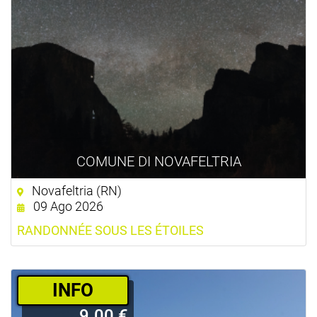
COMUNE DI NOVAFELTRIA
Novafeltria (RN)
09 Ago 2026
RANDONNÉE SOUS LES ÉTOILES
­INFO
9.00 €