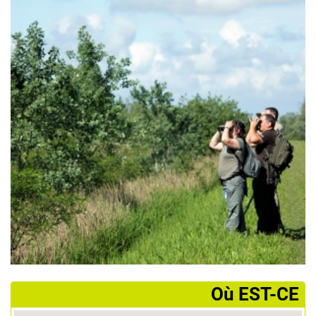
­Où EST-CE