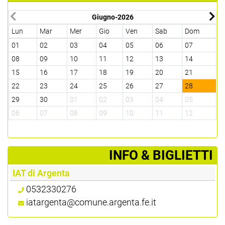
Giugno-2026
Lun
Mar
Mer
Gio
Ven
Sab
Dom
L
01
02
03
04
05
06
07
2
08
09
10
11
12
13
14
0
15
16
17
18
19
20
21
1
22
23
24
25
26
27
28
2
29
30
01
02
03
04
05
2
06
07
08
09
10
11
12
0
­INFO & BIGLIETTI
IAT di Argenta
0532330276
iatargenta@comune.argenta.fe.it