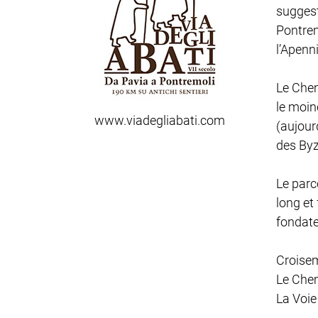
suggest
Pontrem
l’Apenn
Le Chem
le moin
www.viadegliabati.com
(aujour
des Byz
Le parc
long et
fondate
Croise
Le Chem
La Voie