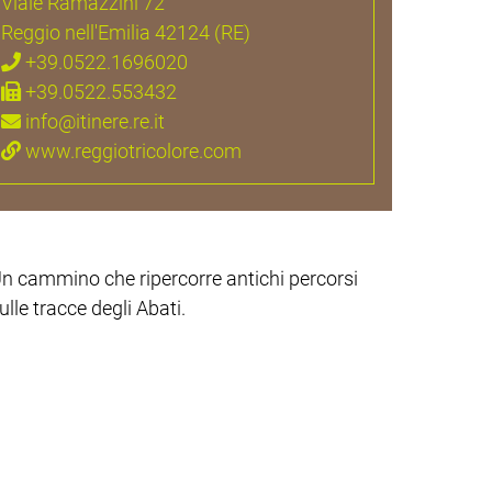
Viale Ramazzini 72
Reggio nell'Emilia 42124 (RE)
+39.0522.1696020
+39.0522.553432
info@itinere.re.it
www.reggiotricolore.com
n cammino che ripercorre antichi percorsi
ulle tracce degli Abati.