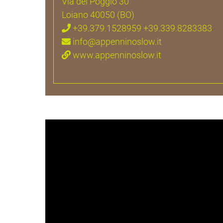
Via del Poggio 30
Loiano 40050 (BO)
+39.379.1528959 +39.339.8283383
info@appenninoslow.it
www.appenninoslow.it