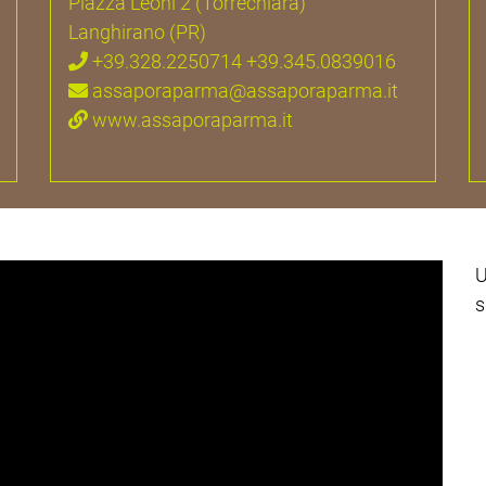
Piazza Leoni 2 (Torrechiara)
Langhirano (PR)
+39.328.2250714 +39.345.0839016
assaporaparma@assaporaparma.it
www.assaporaparma.it
U
s