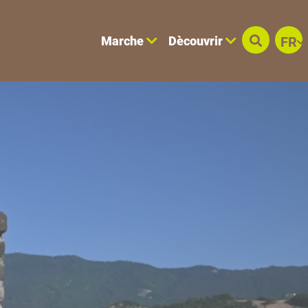
Marche
Dècouvrir
FR