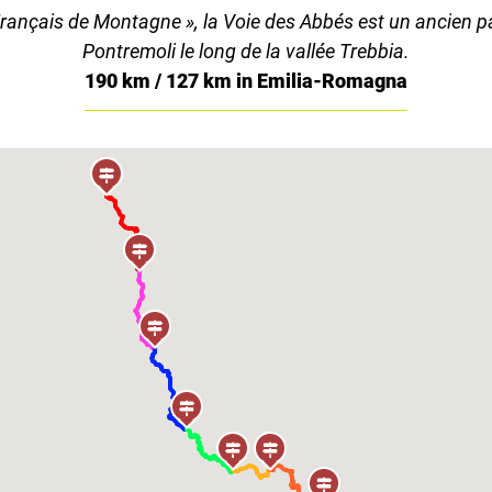
ançais de Montagne », la Voie des Abbés est un ancien pa
Pontremoli le long de la vallée Trebbia.
190 km / 127 km in Emilia-Romagna