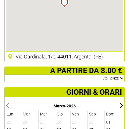
Via Cardinala, 1/c, 44011, Argenta, (FE)
­ A PARTIRE DA 8.00 €
­Tutti i prezzi
GIORNI & ORARI
Marzo-2026
Lun
Mar
Mer
Gio
Ven
Sab
Dom
L
23
24
25
26
27
28
01
3