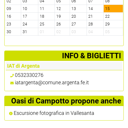
02
03
04
05
06
07
08
0
09
10
11
12
13
14
15
1
16
17
18
19
20
21
22
2
23
24
25
26
27
28
29
2
30
31
01
02
03
04
05
0
­INFO & BIGLIETTI
IAT di Argenta
0532330276
iatargenta@comune.argenta.fe.it
Oasi di Campotto propone anche
Escursione fotografica in Vallesanta