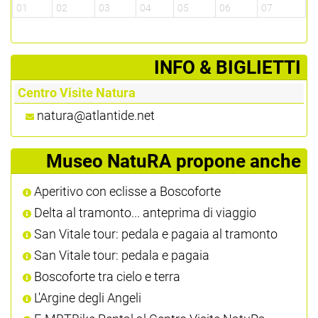
01
02
03
04
05
06
07
0
­INFO & BIGLIETTI
Centro Visite Natura
natura@atlantide.net
Museo NatuRA propone anche
Aperitivo con eclisse a Boscoforte
Delta al tramonto... anteprima di viaggio
San Vitale tour: pedala e pagaia al tramonto
San Vitale tour: pedala e pagaia
Boscoforte tra cielo e terra
L'Argine degli Angeli