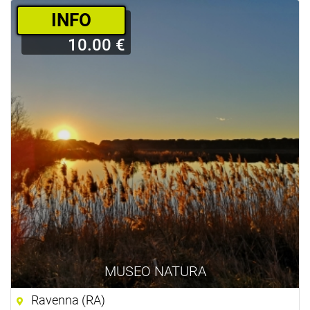
­INFO
10.00 €
MUSEO NATURA
Ravenna (RA)