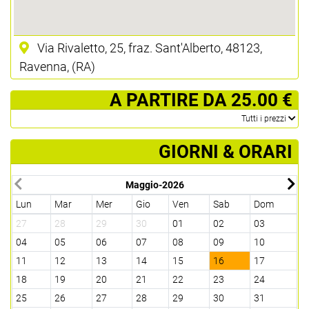
Via Rivaletto, 25, fraz. Sant'Alberto, 48123,
Ravenna, (RA)
­ A PARTIRE DA 25.00 €
­Tutti i prezzi
GIORNI & ORARI
Maggio-2026
Lun
Mar
Mer
Gio
Ven
Sab
Dom
L
27
28
29
30
01
02
03
0
04
05
06
07
08
09
10
0
11
12
13
14
15
16
17
1
18
19
20
21
22
23
24
2
25
26
27
28
29
30
31
2