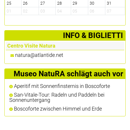
25
26
27
28
29
30
31
2
01
02
03
04
05
06
07
0
­INFO & BIGLIETTI
Centro Visite Natura
natura@atlantide.net
Museo NatuRA schlägt auch vor
Aperitif mit Sonnenfinsternis in Boscoforte
San-Vitale-Tour: Radeln und Paddeln bei
Sonnenuntergang
Boscoforte zwischen Himmel und Erde