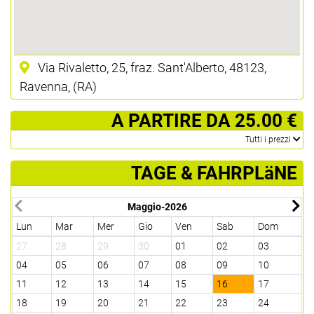
Via Rivaletto, 25, fraz. Sant'Alberto, 48123,
Ravenna, (RA)
­ A PARTIRE DA 25.00 €
­Tutti i prezzi
TAGE & FAHRPLäNE
Maggio-2026
Lun
Mar
Mer
Gio
Ven
Sab
Dom
L
27
28
29
30
01
02
03
0
04
05
06
07
08
09
10
0
11
12
13
14
15
16
17
1
18
19
20
21
22
23
24
2