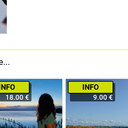
...
­INFO
­INFO
18.00 €
9.00 €