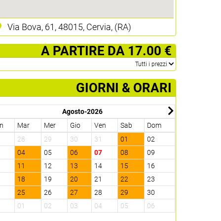
Via Bova, 61, 48015, Cervia, (RA)
­ A PARTIRE DA 17.00 €
­Tutti i prezzi
GIORNI & ORARI
Agosto-2026
n
Mar
Mer
Gio
Ven
Sab
Dom
Lun
Mar
7
28
29
30
31
01
02
31
01
3
04
05
06
07
08
09
07
08
0
11
12
13
14
15
16
14
15
7
18
19
20
21
22
23
21
22
4
25
26
27
28
29
30
28
29
1
01
02
03
04
05
06
05
06