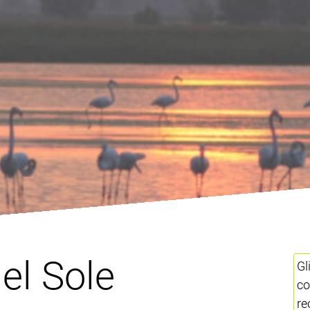
del Sole
Gl
co
re