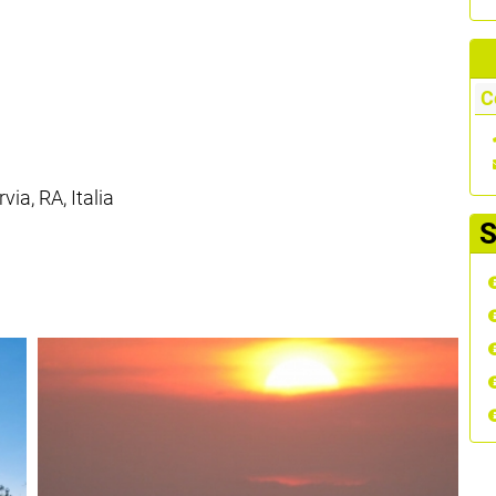
C
via, RA, Italia
S