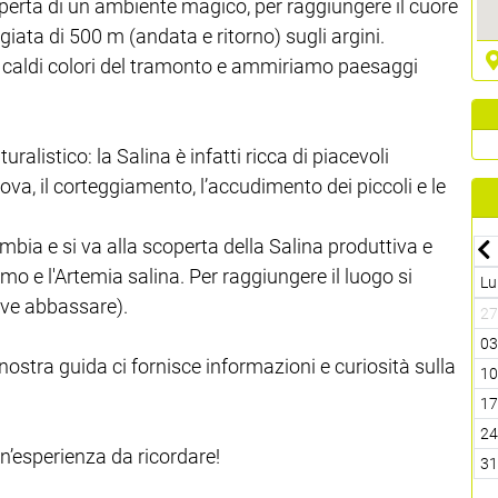
coperta di un ambiente magico, per raggiungere il cuore
giata di 500 m (andata e ritorno) sugli argini.
ai caldi colori del tramonto e ammiriamo paesaggi
ralistico: la Salina è infatti ricca di piacevoli
ova, il corteggiamento, l’accudimento dei piccoli e le
mbia e si va alla scoperta della Salina produttiva e
Luglio-2026
limo e l'Artemia salina. Per raggiungere il luogo si
Dom
Lun
Mar
Mer
Gio
Ven
Sab
Dom
Lu
deve abbassare).
07
29
30
01
02
03
04
05
2
14
06
07
08
09
10
11
12
0
nostra guida ci fornisce informazioni e curiosità sulla
21
13
14
15
16
17
18
19
1
28
20
21
22
23
24
25
26
1
05
27
28
29
30
31
01
02
2
un’esperienza da ricordare!
12
03
04
05
06
07
08
09
3