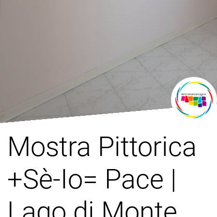
Mostra Pittorica
+Sè-Io= Pace |
Lago di Monte