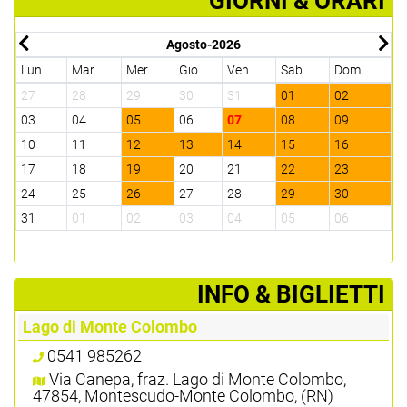
GIORNI & ORARI
Agosto-2026
Lun
Mar
Mer
Gio
Ven
Sab
Dom
L
27
28
29
30
31
01
02
3
03
04
05
06
07
08
09
0
10
11
12
13
14
15
16
1
17
18
19
20
21
22
23
2
24
25
26
27
28
29
30
2
31
01
02
03
04
05
06
0
­INFO & BIGLIETTI
Lago di Monte Colombo
0541 985262
Via Canepa, fraz. Lago di Monte Colombo,
47854, Montescudo-Monte Colombo, (RN)