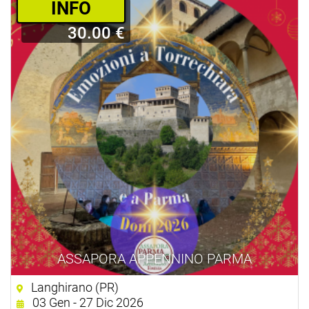
­INFO
30.00 €
ASSAPORA APPENNINO PARMA
Langhirano (PR)
03 Gen - 27 Dic 2026