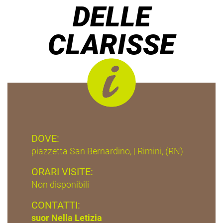
DELLE
CLARISSE
DOVE:
piazzetta San Bernardino, | Rimini, (RN)
ORARI VISITE:
Non disponibili
CONTATTI:
suor Nella Letizia