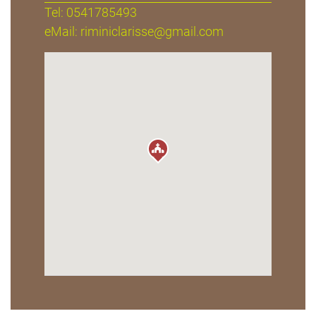
Tel: 0541785493
eMail:
riminiclarisse@gmail.com