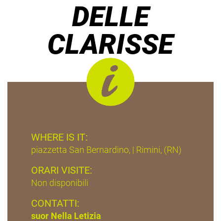
DELLE
CLARISSE
WHERE IS IT:
piazzetta San Bernardino, | Rimini, (RN)
ORARI VISITE:
Non disponibili
CONTATTI:
suor Nella Letizia