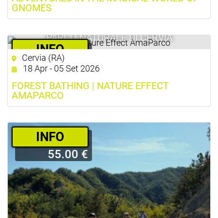
GNOMES
PARCO NATURALE DI CERVIA
­INFO
Cervia (RA)
16.00 €
18 Apr - 05 Set 2026
FOREST BATHING | NATURE EFFECT
AMAPARCO
­INFO
55.00 €