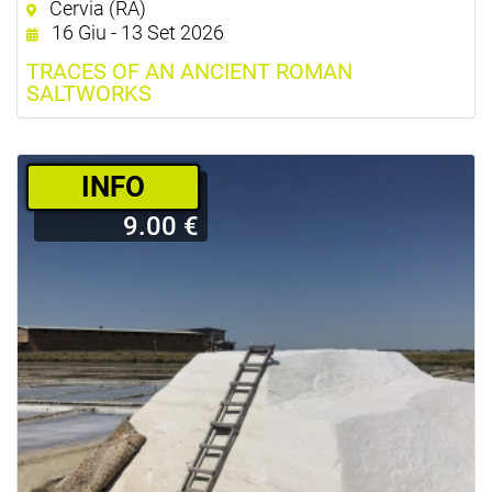
Cervia (RA)
9.00 €
16 Giu - 13 Set 2026
TRACES OF AN ANCIENT ROMAN
SALTWORKS
­INFO
9.00 €