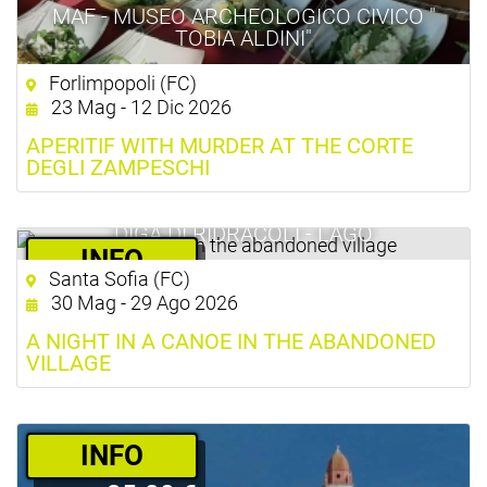
MAF - MUSEO ARCHEOLOGICO CIVICO "
TOBIA ALDINI"
Forlimpopoli (FC)
23 Mag - 12 Dic 2026
APERITIF WITH MURDER AT THE CORTE
DEGLI ZAMPESCHI
DIGA DI RIDRACOLI - LAGO
­INFO
Santa Sofia (FC)
60.00 €
30 Mag - 29 Ago 2026
A NIGHT IN A CANOE IN THE ABANDONED
VILLAGE
­INFO