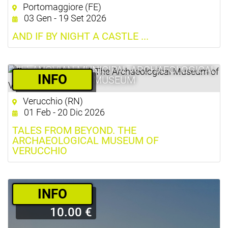
Portomaggiore (FE)
03 Gen - 19 Set 2026
AND IF BY NIGHT A CASTLE ...
VILLANOVIAN MUNICIPAL ARCHAEOLOGICAL
­INFO
MUSEUM
8.00 €
Verucchio (RN)
01 Feb - 20 Dic 2026
TALES FROM BEYOND. THE
ARCHAEOLOGICAL MUSEUM OF
VERUCCHIO
­INFO
10.00 €