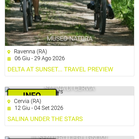
MUSEO NATURA
Ravenna (RA)
06 Giu - 29 Ago 2026
DELTA AT SUNSET... TRAVEL PREVIEW
SALINA DI CERVIA
­INFO
Cervia (RA)
18.00 €
12 Giu - 04 Set 2026
SALINA UNDER THE STARS
IL SENTIERO DEGLI GNOMI