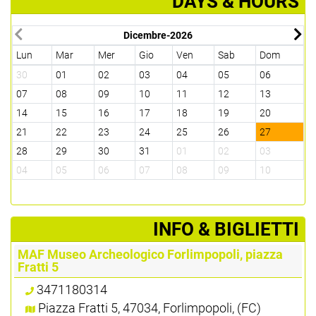
DAYS & HOURS
Dicembre-2026
Lun
Mar
Mer
Gio
Ven
Sab
Dom
L
30
01
02
03
04
05
06
2
07
08
09
10
11
12
13
0
14
15
16
17
18
19
20
1
21
22
23
24
25
26
27
1
28
29
30
31
01
02
03
2
04
05
06
07
08
09
10
0
­INFO & BIGLIETTI
MAF Museo Archeologico Forlimpopoli, piazza
Fratti 5
3471180314
Piazza Fratti 5, 47034, Forlimpopoli, (FC)