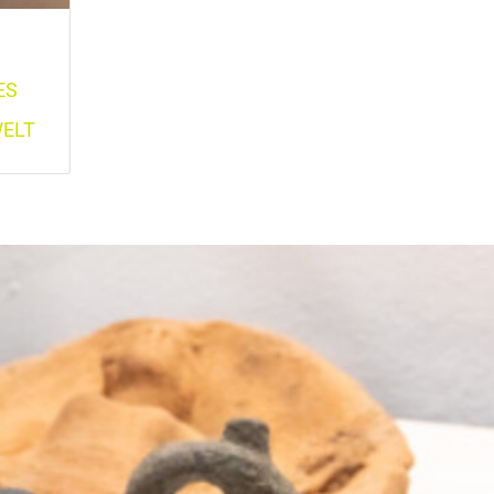
ES
WELT