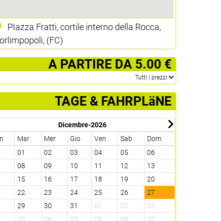
PIazza Fratti, cortile interno della Rocca,
orlimpopoli, (FC)
­ A PARTIRE DA 5.00 €
­Tutti i prezzi
TAGE & FAHRPLäNE
Dicembre-2026
n
Mar
Mer
Gio
Ven
Sab
Dom
Lun
Mar
0
01
02
03
04
05
06
28
29
7
08
09
10
11
12
13
04
05
4
15
16
17
18
19
20
11
12
1
22
23
24
25
26
27
18
19
8
29
30
31
01
02
03
25
26
4
05
06
07
08
09
10
01
02