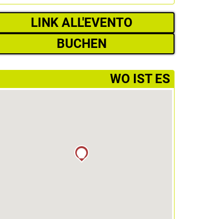
LINK ALL'EVENTO
BUCHEN
­WO IST ES