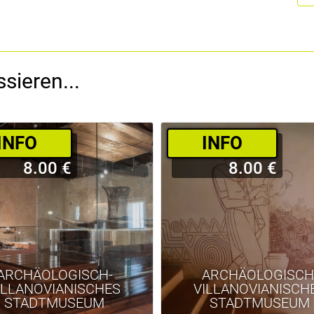
sieren...
­INFO
­INFO
8.00 €
8.00 €
ARCHÄOLOGISCH-
ARCHÄOLOGISCH
ILLANOVIANISCHES
VILLANOVIANISCH
STADTMUSEUM
STADTMUSEUM