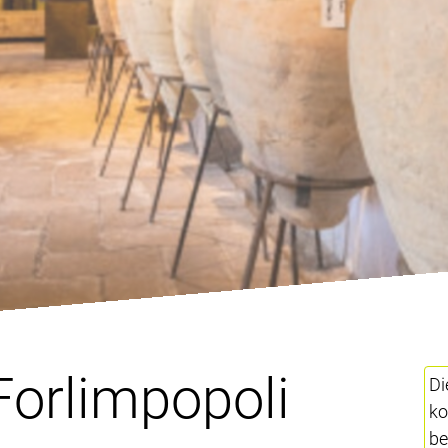
 Forlimpopoli
Di
ko
be