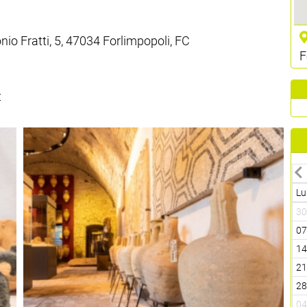
io Fratti, 5, 47034 Forlimpopoli, FC
F
t
Lu
3
0
1
2
2
0