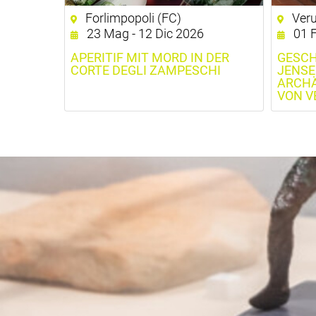
Forlimpopoli (FC)
Veru
23 Mag - 12 Dic 2026
01 F
APERITIF MIT MORD IN DER
GESCH
CORTE DEGLI ZAMPESCHI
JENSE
ARCH
VON V