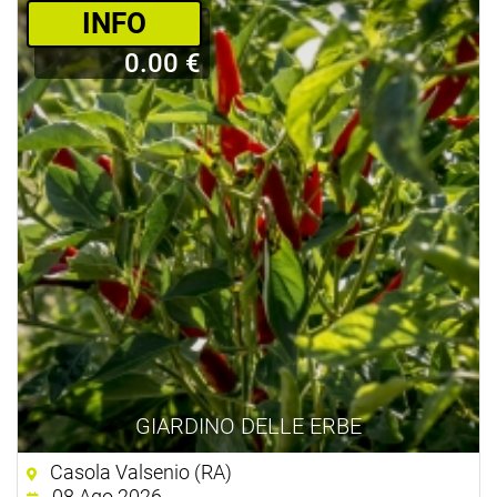
­INFO
0.00 €
GIARDINO DELLE ERBE
Casola Valsenio (RA)
08 Ago 2026