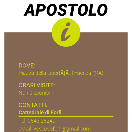
APOSTOLO
DOVE:
Piazza della LibertÃƒÂ , | Faenza, (RA)
ORARI VISITE:
Non disponibili
CONTATTI:
Cattedrale di Forlì
Tel: 0543 28240
eMail:
vescovoforli@gmail.com