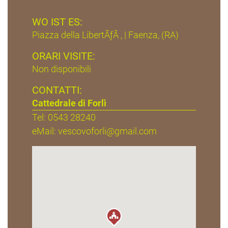
WO IST ES:
Piazza della LibertÃƒÂ , | Faenza, (RA)
ORARI VISITE:
Non disponibili
CONTATTI:
Cattedrale di Forlì
Tel: 0543 28240
eMail:
vescovoforli@gmail.com