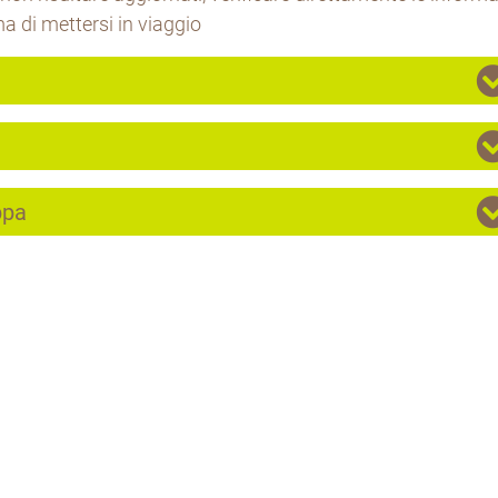
a di mettersi in viaggio
ppa