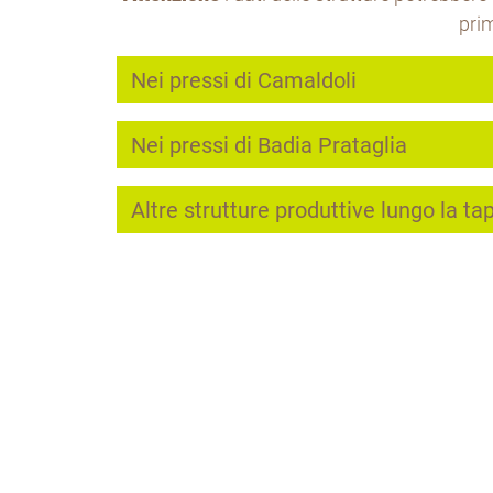
prim
Nei pressi di Camaldoli
Nei pressi di Badia Prataglia
Altre strutture produttive lungo la ta