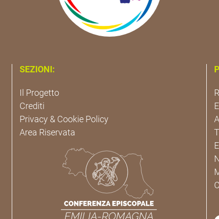
SEZIONI:
P
Il Progetto
R
Crediti
Privacy & Cookie Policy
A
Area Riservata
T
E
C