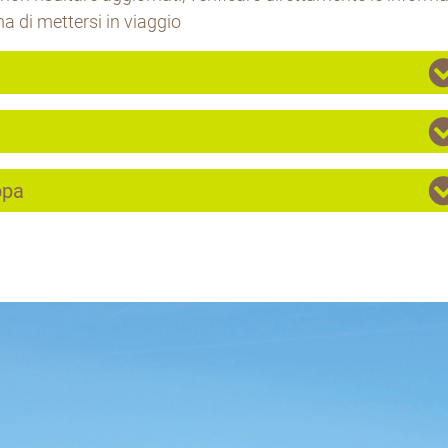
a di mettersi in viaggio
ppa