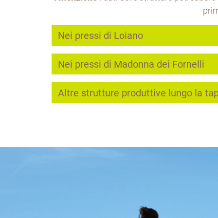
prim
Nei pressi di Loiano
Nei pressi di Madonna dei Fornelli
Altre strutture produttive lungo la ta