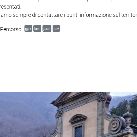
resentati.
mo sempre di contattare i punti informazione sul territor
Percorso
gpx
kml
json
csv