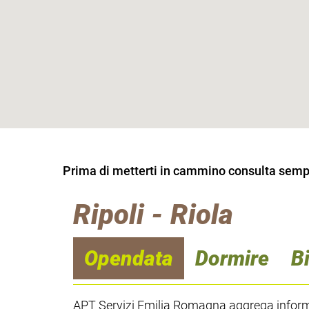
Prima di metterti in cammino consulta sempre
Ripoli - Riola
Opendata
Dormire
B
APT Servizi Emilia Romagna aggrega informaz