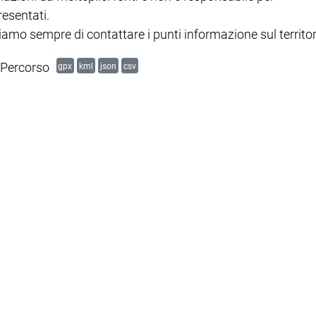
resentati.
mo sempre di contattare i punti informazione sul territor
Percorso
gpx
kml
json
csv