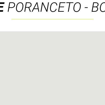
E
PORANCETO - BO