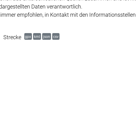
dargestellten Daten verantwortlich.
s immer empfohlen, in Kontakt mit den Informationsstellen
Strecke
gpx
kml
json
csv