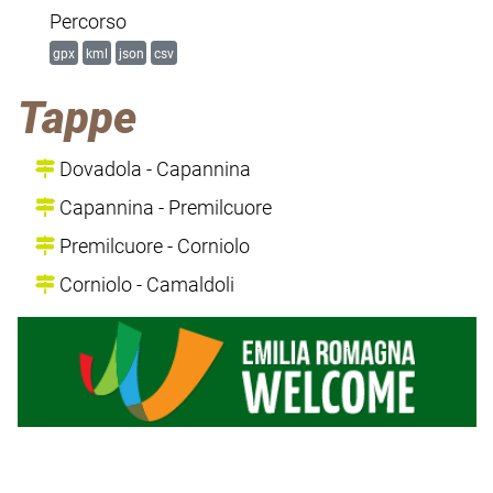
Percorso
gpx
kml
json
csv
Tappe
Dovadola - Capannina
Capannina - Premilcuore
Premilcuore - Corniolo
Corniolo - Camaldoli