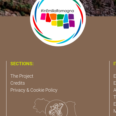
SECTIONS:
I
The Project
E
Credits
E
Privacy & Cookie Policy
A
T
E
M