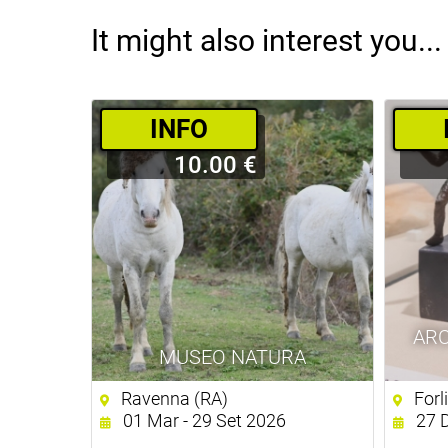
It might also interest you...
­INFO
10.00 €
ARC
MUSEO NATURA
Ravenna (RA)
Forl
01 Mar - 29 Set 2026
27 D