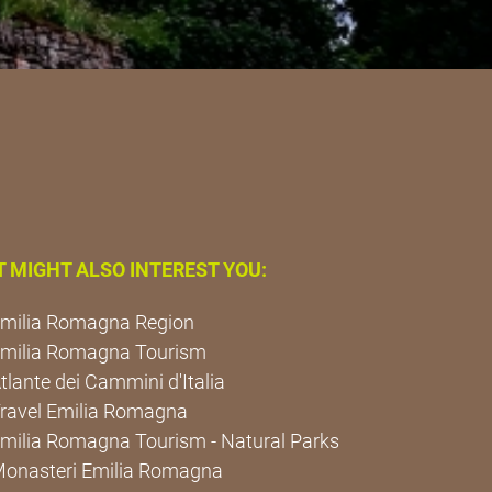
T MIGHT ALSO INTEREST YOU:
milia Romagna Region
milia Romagna Tourism
tlante dei Cammini d'Italia
ravel Emilia Romagna
milia Romagna Tourism - Natural Parks
onasteri Emilia Romagna