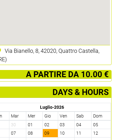
Via Bianello, 8, 42020, Quattro Castella,
RE)
­ A PARTIRE DA 10.00 €
DAYS & HOURS
Luglio-2026
n
Mar
Mer
Gio
Ven
Sab
Dom
9
30
01
02
03
04
05
6
07
08
09
10
11
12