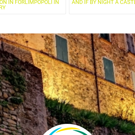
ION IN FORLIMPOPOLI IN
AND IF BY NIGHT A CASTLE
RY