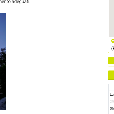
mento adeguati.
(
Lu
2
0