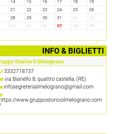
3
14
15
16
17
18
19
0
21
22
23
24
25
26
7
28
29
30
31
01
02
3
04
05
06
07
08
09
­INFO & BIGLIETTI
ruppo Storico Il Melograno
3332718737
via Bianello 8, quattro castella, (RE)
infosegreteriailmelograno@gmail.com
https://www.gruppostoricoilmelograno.com
/