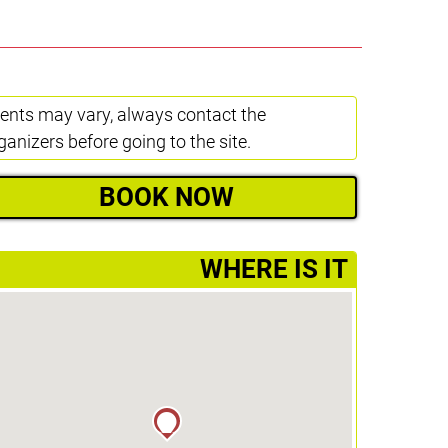
ents may vary, always contact the
ganizers before going to the site.
BOOK NOW
­WHERE IS IT