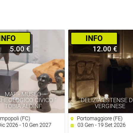
­INFO
­INFO
5.00 €
12.00 €
MAF - MUSEO
HEOLOGICO CIVICO "
DELIZIA ESTENSE 
TOBIA ALDINI"
VERGINESE
impopoli (FC)
Portomaggiore (FE)
ic 2026 - 10 Gen 2027
03 Gen - 19 Set 2026