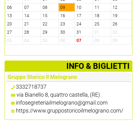
06
07
08
09
10
11
12
13
14
15
16
17
18
19
20
21
22
23
24
25
26
27
28
29
30
31
01
02
03
04
05
06
07
08
09
­INFO & BIGLIETTI
Gruppo Storico Il Melograno
3332718737
via Bianello 8, quattro castella, (RE)
infosegreteriailmelograno@gmail.com
https://www.gruppostoricoilmelograno.com/