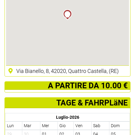
Via Bianello, 8, 42020, Quattro Castella, (RE)
­ A PARTIRE DA 10.00 €
TAGE & FAHRPLäNE
Luglio-2026
Lun
Mar
Mer
Gio
Ven
Sab
Dom
29
30
01
02
03
04
05