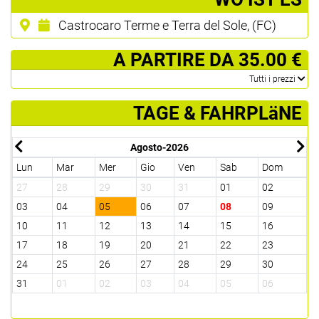
Castrocaro Terme e Terra del Sole, (FC)
­ A PARTIRE DA 35.00 €
­Tutti i prezzi
TAGE & FAHRPLäNE
Agosto-2026
Lun
Mar
Mer
Gio
Ven
Sab
Dom
L
27
28
29
30
31
01
02
3
03
04
05
06
07
08
09
0
10
11
12
13
14
15
16
1
17
18
19
20
21
22
23
2
24
25
26
27
28
29
30
2
31
01
02
03
04
05
06
0