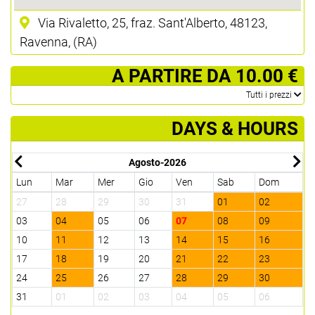
Via Rivaletto, 25, fraz. Sant'Alberto, 48123,
Ravenna, (RA)
­ A PARTIRE DA 10.00 €
­Tutti i prezzi
DAYS & HOURS
Agosto-2026
Lun
Mar
Mer
Gio
Ven
Sab
Dom
L
27
28
29
30
31
01
02
3
03
04
05
06
07
08
09
0
10
11
12
13
14
15
16
1
17
18
19
20
21
22
23
2
24
25
26
27
28
29
30
2
31
01
02
03
04
05
06
0