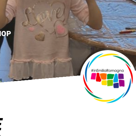
ORIO
E