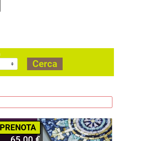
I
a
Cerca
PRENOTA
65.00 €