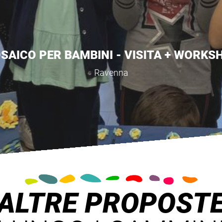
A IL TUO GIOIELLO - VISITA + LABORAT
Ravenna
ALTRE PROPOST