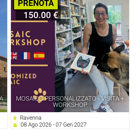
PRENOTA
150.00 €
TA
MOSAICO PERSONALIZZATO - VISITA +
A
WORKSHOP
Ravenna
08 Ago 2026 - 07 Gen 2027