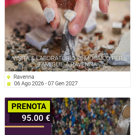
VISITA & LABORATORIO DI MOSAICO PER
FAMIGLIE A RAVENNA
Ravenna
06 Ago 2026 - 07 Gen 2027
PRENOTA
95.00 €