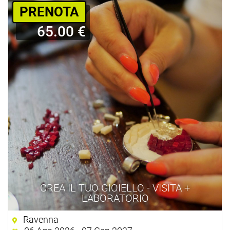
PRENOTA
65.00 €
CREA IL TUO GIOIELLO - VISITA +
LABORATORIO
Ravenna