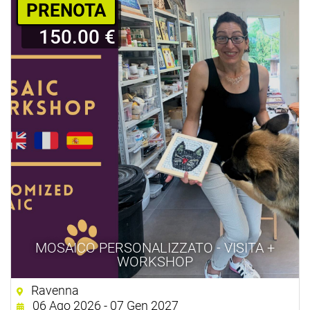
PRENOTA
150.00 €
MOSAICO PERSONALIZZATO - VISITA +
WORKSHOP
Ravenna
06 Ago 2026 - 07 Gen 2027