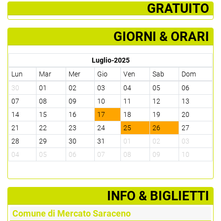
­ GRATUITO
GIORNI & ORARI
Luglio-2025
Lun
Mar
Mer
Gio
Ven
Sab
Dom
30
01
02
03
04
05
06
07
08
09
10
11
12
13
14
15
16
17
18
19
20
21
22
23
24
25
26
27
28
29
30
31
01
02
03
04
05
06
07
08
09
10
­INFO & BIGLIETTI
Comune di Mercato Saraceno