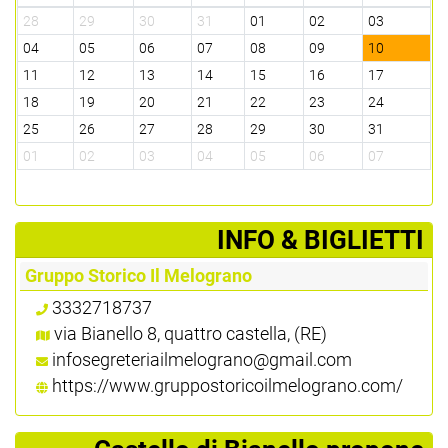
28
29
30
31
01
02
03
04
05
06
07
08
09
10
11
12
13
14
15
16
17
18
19
20
21
22
23
24
25
26
27
28
29
30
31
01
02
03
04
05
06
07
­INFO & BIGLIETTI
Gruppo Storico Il Melograno
3332718737
via Bianello 8, quattro castella, (RE)
infosegreteriailmelograno@gmail.com
https://www.gruppostoricoilmelograno.com/