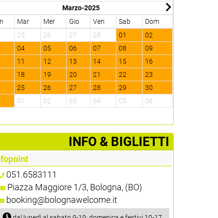
Marzo-2025
n
Mar
Mer
Gio
Ven
Sab
Dom
Lun
Mar
4
25
26
27
28
01
02
31
01
3
04
05
06
07
08
09
07
08
0
11
12
13
14
15
16
14
15
7
18
19
20
21
22
23
21
22
4
25
26
27
28
29
30
28
29
1
01
02
03
04
05
06
05
06
­INFO & BIGLIETTI
nfopoint
051.6583111
Piazza Maggiore 1/3, Bologna, (BO)
booking@bolognawelcome.it
dal lunedì al sabato 9-19; domenica e festivi 10-17