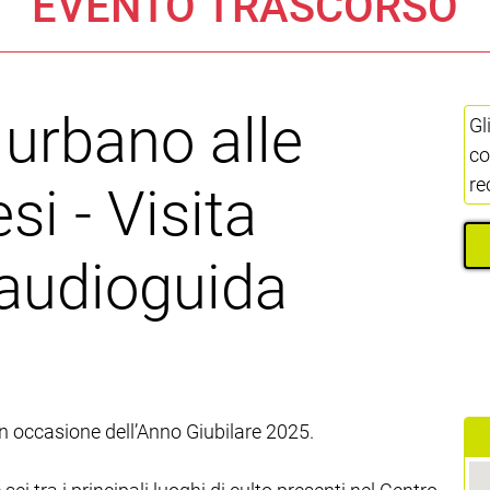
EVENTO TRASCORSO
 urbano alle
Gl
co
re
i - Visita
 audioguida
 in occasione dell’Anno Giubilare 2025.