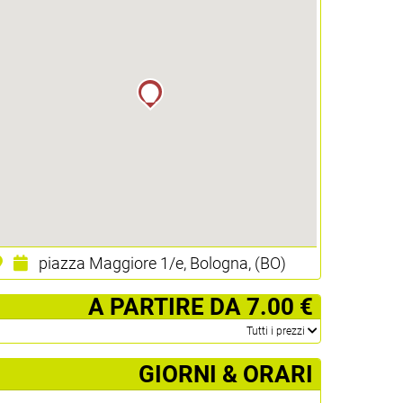
piazza Maggiore 1/e, Bologna, (BO)
­ A PARTIRE DA 7.00 €
­Tutti i prezzi
GIORNI & ORARI