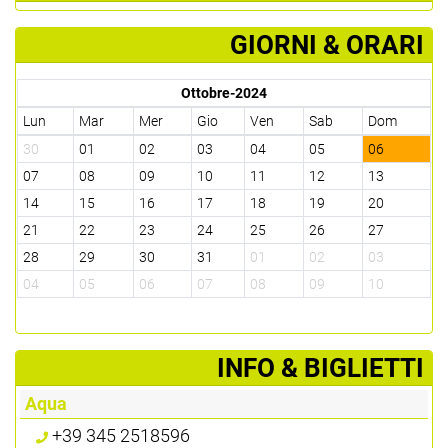
GIORNI & ORARI
Ottobre-2024
Lun
Mar
Mer
Gio
Ven
Sab
Dom
30
01
02
03
04
05
06
07
08
09
10
11
12
13
14
15
16
17
18
19
20
21
22
23
24
25
26
27
28
29
30
31
01
02
03
04
05
06
07
08
09
10
­INFO & BIGLIETTI
Aqua
+39 345 2518596