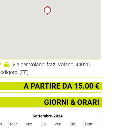
Via per Volano, fraz. Volano, 44020,
odigoro, (FE)
­ A PARTIRE DA 15.00 €
GIORNI & ORARI
Settembre-2024
n
Mar
Mer
Gio
Ven
Sab
Dom