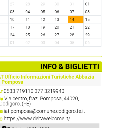
6
27
28
29
30
31
01
2
03
04
05
06
07
08
9
10
11
12
13
14
15
6
17
18
19
20
21
22
3
24
25
26
27
28
29
0
01
02
03
04
05
06
­INFO & BIGLIETTI
AT Ufficio Informazioni Turistiche Abbazia
i Pomposa
0533 719110 377 3219940
Via centro, fraz. Pomposa, 44020,
Codigoro, (FE)
iat.pomposa@comune.codigoro.fe.it
https://www.deltawelcome.it/