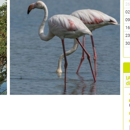
2
0
0
1
2
3
I
d