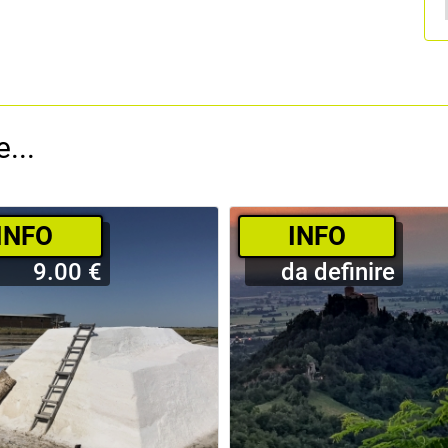
...
­INFO
­INFO
9.00 €
da definire