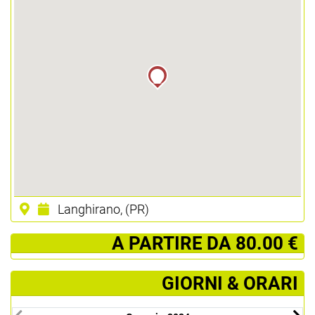
Langhirano, (PR)
­ A PARTIRE DA 80.00 €
GIORNI & ORARI