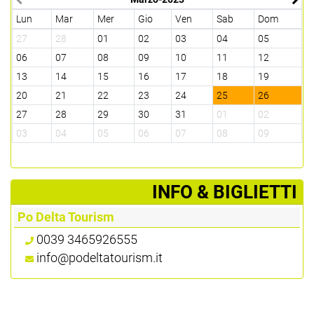
Lun
Mar
Mer
Gio
Ven
Sab
Dom
L
27
28
01
02
03
04
05
2
06
07
08
09
10
11
12
0
13
14
15
16
17
18
19
1
20
21
22
23
24
25
26
1
27
28
29
30
31
01
02
2
03
04
05
06
07
08
09
0
­INFO & BIGLIETTI
Po Delta Tourism
0039 3465926555
info@podeltatourism.it