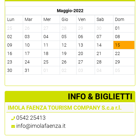
Maggio-2022
Lun
Mar
Mer
Gio
Ven
Sab
Dom
25
26
27
28
29
30
01
02
03
04
05
06
07
08
09
10
11
12
13
14
15
16
17
18
19
20
21
22
23
24
25
26
27
28
29
30
31
01
02
03
04
05
­INFO & BIGLIETTI
IMOLA FAENZA TOURISM COMPANY S.c.a r.l.
0542 25413
info@imolafaenza.it