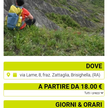
­DOVE
via Lame, 8, fraz. Zattaglia, Brisighella, (RA)
­ A PARTIRE DA 18.00 €
­Tutti i prezzi
GIORNI & ORARI