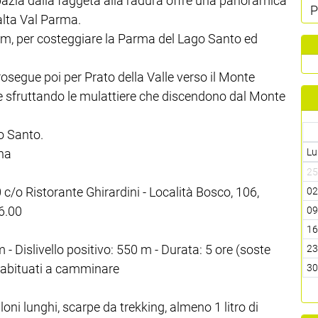
azia dalla faggeta alla radura offre una panoramica
P
’alta Val Parma.
lm, per costeggiare la Parma del Lago Santo ed
rosegue poi per Prato della Valle verso il Monte
are sfruttando le mulattiere che discendono dal Monte
o Santo.
ina
Lu
2
 Ristorante Ghirardini - Località Bosco, 106,
0
6.00
0
1
- Dislivello positivo: 550 m - Durata: 5 ore (soste
2
i abituati a camminare
3
i lunghi, scarpe da trekking, almeno 1 litro di