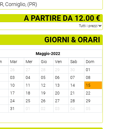
R, Corniglio, (PR)
­ A PARTIRE DA 12.00 €
­Tutti i prezzi
GIORNI & ORARI
Maggio-2022
n
Mar
Mer
Gio
Ven
Sab
Dom
5
26
27
28
29
30
01
2
03
04
05
06
07
08
9
10
11
12
13
14
15
6
17
18
19
20
21
22
3
24
25
26
27
28
29
0
31
01
02
03
04
05