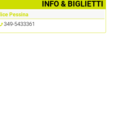
­INFO & BIGLIETTI
lice Pessina
349-5433361