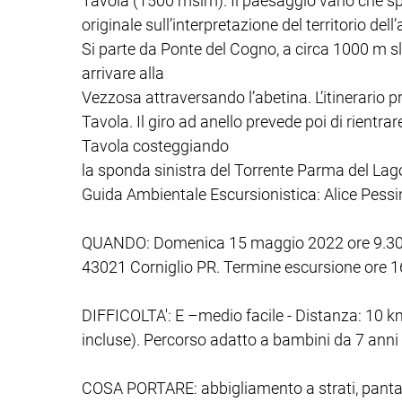
Tavola (1500 mslm). Il paesaggio vario che sp
originale sull’interpretazione del territorio dell
Si parte da Ponte del Cogno, a circa 1000 m s
arrivare alla
Vezzosa attraversando l’abetina. L’itinerario p
Tavola. Il giro ad anello prevede poi di rientr
Tavola costeggiando
la sponda sinistra del Torrente Parma del Lag
Guida Ambientale Escursionistica: Alice Pess
QUANDO: Domenica 15 maggio 2022 ore 9.30 c/o
43021 Corniglio PR. Termine escursione ore 1
DIFFICOLTA': E –medio facile - Distanza: 10 km 
incluse). Percorso adatto a bambini da 7 ann
COSA PORTARE: abbigliamento a strati, pantalon