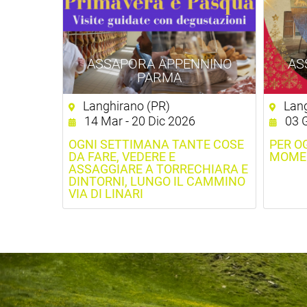
ASSAPORA APPENNINO
AS
PARMA
Langhirano (PR)
Lang
14 Mar - 20 Dic 2026
03 G
OGNI SETTIMANA TANTE COSE
PER O
DA FARE, VEDERE E
MOMEN
ASSAGGIARE A TORRECHIARA E
DINTORNI, LUNGO IL CAMMINO
VIA DI LINARI