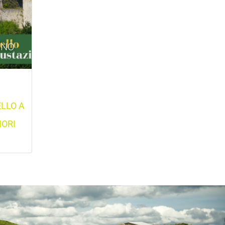
INO
ELLO A
IORI