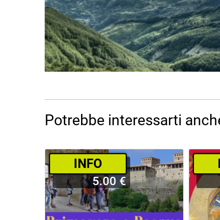
Potrebbe interessarti anche
­INFO
5.00 €