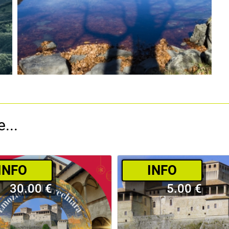
...
­INFO
­INFO
30.00 €
5.00 €