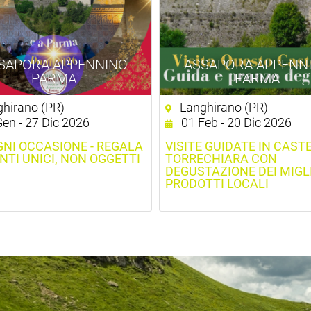
SAPORA APPENNINO
ASSAPORA APPENN
PARMA
PARMA
hirano (PR)
Langhirano (PR)
en - 27 Dic 2026
01 Feb - 20 Dic 2026
GNI OCCASIONE - REGALA
VISITE GUIDATE IN CAST
TI UNICI, NON OGGETTI
TORRECHIARA CON
DEGUSTAZIONE DEI MIGL
PRODOTTI LOCALI